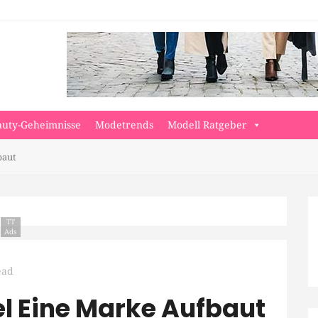
auty-Geheimnisse
Modetrends
Modell Ratgeber
baut
TT
Ads
ead
l Eine Marke Aufbaut