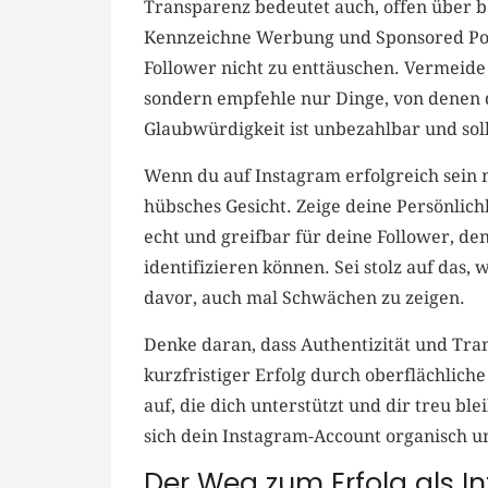
Transparenz bedeutet ‍auch, ⁣offen⁢ über
Kennzeichne Werbung und‌ Sponsored Pos
Follower nicht‍ zu enttäuschen. Vermeide 
‍sondern empfehle nur ‌Dinge, von denen d
‌Glaubwürdigkeit ​ist unbezahlbar und soll
Wenn du auf Instagram ‍erfolgreich sein möc
hübsches Gesicht. Zeige deine Persönlichk
echt und ‍greifbar für deine Follower, de
identifizieren können. Sei stolz auf⁤ das, 
davor, ‌auch mal Schwächen zu zeigen.
Denke daran, ​dass Authentizität und Tra
kurzfristiger Erfolg durch oberflächlich
auf,⁣ die dich unterstützt und dir ⁤treu blei
sich⁤ dein Instagram-Account organisch un
Der Weg zum Erfolg als ​In