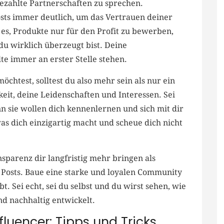
 bezahlte Partnerschaften zu sprechen.
ts immer deutlich, um das Vertrauen deiner
es, Produkte nur für den Profit ⁣zu​ bewerben,
u wirklich ‌überzeugt⁤ bist. Deine
te immer an erster​ Stelle stehen.
htest, solltest‌ du also⁤ mehr ‌sein als‍ nur ein
eit, deine​ Leidenschaften und Interessen. Sei
nn ​sie wollen dich kennenlernen und sich mit dir
⁣was dich einzigartig macht und scheue ‍dich nicht
nsparenz dir langfristig mehr bringen als
e Posts. Baue eine starke und loyalen ⁣Community
bt. ⁢Sei echt, sei du selbst und du wirst sehen, ​wie
d nachhaltig​ entwickelt.
fluencer: Tipps‍ und Tricks