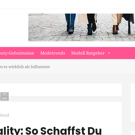
auty-Geheimnisse
Modetrends
Modell Ratgeber
u es wirklich als Influencer
TT
Ads
 Read
lity: So Schaffst Du