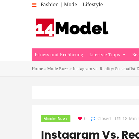
Fashion | Mode | Lifestyle
Fitness und Ernährung
Lifestyle-Tipps
Be
Home
Mode Buzz
Instagram vs. Reality: So schaffst D
Mode Buzz
0
Closed
18 Min
Instagram Vs. Rea