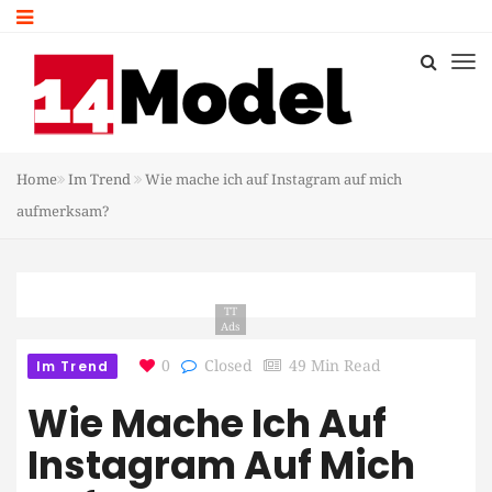
Home
Im Trend
Wie mache ich auf Instagram auf mich
aufmerksam?
TT
Ads
Im Trend
0
Closed
49 Min Read
Wie Mache Ich Auf
Instagram Auf Mich