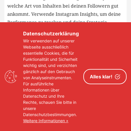
welche Art von ‌Inhalten bei deinen Followern gut
ankommt. Verwende⁢ Instagram Insights, um deine
Performance zu tracken und⁣ deine Strategie
entsprechend anzupassen. ​Experimentiere mit‌
Datenschutzerklärung
verschiedenen Formaten und‌ Themen,⁤ um
Wir verwenden auf unserer
herauszufinden,​ was am​ besten funktioniert.
Webseite ausschließlich
essentielle Cookies, die für
Tipps​ und Tricks zur Erstellung
Funktionalität und Sicherheit
von ansprechenden Posts
wichtig sind, und verzichten
gänzlich auf den Gebrauch
Alles klar!
von Analyseinstrumenten.
Verwenden Sie hochwertige Bilder und Videos:
Für ausführliche
Eines der wichtigsten ‌Dinge, um auf Instagram
Informationen über
Aufmerksamkeit zu​ erregen, ist die⁤ Verwendung⁤
Datenschutz und Ihre
Rechte, schauen Sie bitte in
ansprechender visueller Inhalte. Stellen ⁣Sie sicher,
unsere
dass Ihre Bilder und Videos ⁣von hoher Qualität‍ sind
Datenschutzbestimmungen.
und Ihre Botschaft klar ‌vermitteln.
Weitere Informationen »