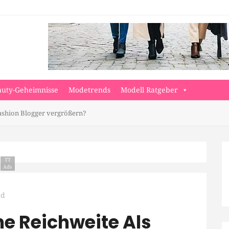
auty-Geheimnisse
Modetrends
Modell Ratgeber
ashion Blogger vergrößern?
TT
Ads
ad
e Reichweite Als