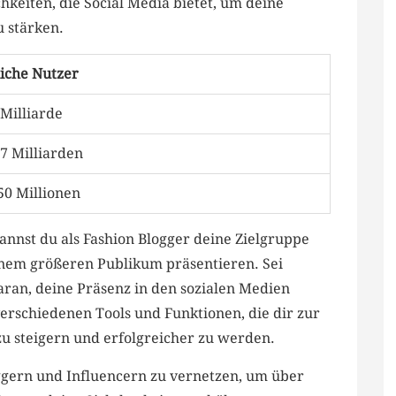
hkeiten, die Social Media bietet, um‍ deine‍
u stärken.
iche ​Nutzer
 Milliarde
,7 Milliarden
50 Millionen
 kannst du als Fashion Blogger deine Zielgruppe
inem größeren Publikum ⁤präsentieren. Sei
ran, deine​ Präsenz in den ‍sozialen Medien‌
verschiedenen ⁤Tools und Funktionen, die dir ‌zur
zu steigern und erfolgreicher zu werden.
ggern und Influencern zu‍ vernetzen, um über