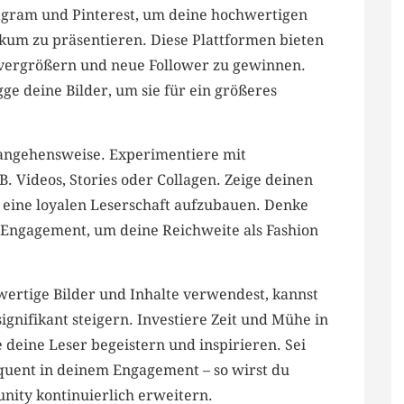
agram und Pinterest, um deine ⁤hochwertigen
kum⁤ zu präsentieren. Diese Plattformen bieten​
u vergrößern und⁤ neue Follower zu gewinnen.
 deine Bilder, ​um sie für ein‌ größeres
Herangehensweise. ⁤Experimentiere mit
. Videos, Stories⁢ oder Collagen. Zeige deinen ​
m​ eine loyalen Leserschaft aufzubauen. ⁣Denke
 Engagement, ‍um ⁣deine Reichweite als Fashion
rtige ⁢Bilder und Inhalte verwendest, kannst
gnifikant steigern. ⁤Investiere Zeit und⁤ Mühe in
e‌ deine Leser begeistern und inspirieren. Sei
equent in ⁣deinem Engagement⁣ – so wirst du
nity kontinuierlich ‌erweitern.