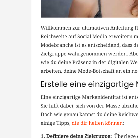
Willkommen zur ultimativen Anleitung ​fü
Reichweite auf Social Media erweitern⁢ mö
Modebranche ist es entscheidend, dass de
Zielgruppe ‌wahrgenommen werden. Aber
wie du deine Präsenz in der⁣ digitalen W
arbeiten, deine‌ Mode-Botschaft an⁣ ein 
Erstelle eine einzigartige
Eine⁣ einzigartige ​Markenidentität ⁤ist ‍e
Sie hilft dabei, sich von der Masse ‌abzu
Doch wie genau ‍kannst⁢ du deine Reichwe
einige Tipps,
die dir helfen‌ können
:
1. ⁢Definiere ⁤deine ⁢Zielgruppe:
⁣ Überlege 