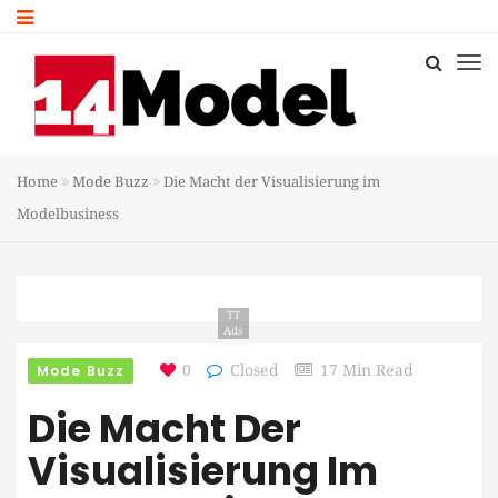
Home
Mode Buzz
Die Macht der Visualisierung im
Modelbusiness
TT
Ads
Mode Buzz
0
Closed
17 Min Read
Die Macht Der
Visualisierung Im