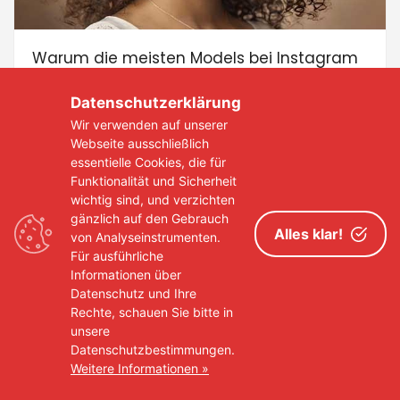
Warum die meisten Models bei Instagram
scheitern
Datenschutzerklärung
4. Juni 2024
Closed
Wir verwenden auf unserer
Webseite ausschließlich
essentielle Cookies, die für
Funktionalität und Sicherheit
MODE BUZZ
wichtig sind, und verzichten
gänzlich auf den Gebrauch
Alles klar!
von Analyseinstrumenten.
Für ausführliche
Informationen über
Datenschutz und Ihre
Rechte, schauen Sie bitte in
unsere
Datenschutzbestimmungen.
Weitere Informationen »