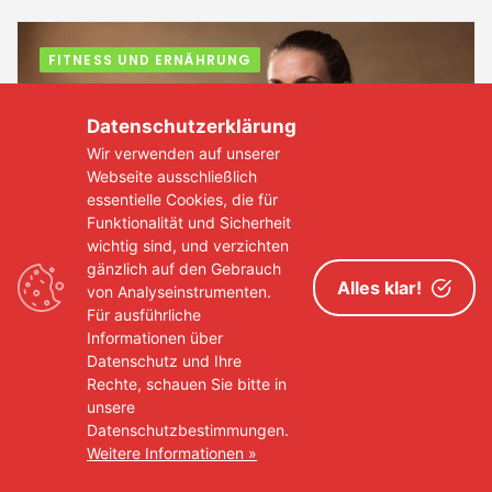
FITNESS UND ERNÄHRUNG
Datenschutzerklärung
Wir verwenden auf unserer
Webseite ausschließlich
essentielle Cookies, die für
Funktionalität und Sicherheit
wichtig sind, und verzichten
gänzlich auf den Gebrauch
Alles klar!
von Analyseinstrumenten.
Für ausführliche
Das richtige Maß finden: Balance zwischen
Informationen über
Diät und Genuss
Datenschutz und Ihre
Rechte, schauen Sie bitte in
10. Oktober 2023
Closed
unsere
Datenschutzbestimmungen.
Weitere Informationen »