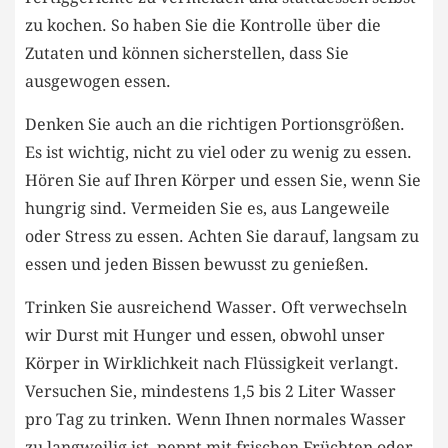
zu kochen.​ So ‍haben Sie die ⁢Kontrolle über ⁣die
‌Zutaten‍ und ‍können⁤ sicherstellen, dass Sie
⁣ausgewogen essen.
Denken Sie ‍auch an die richtigen Portionsgrößen.
Es ist wichtig, ​nicht zu viel oder zu wenig zu ⁢essen.
Hören⁤ Sie auf⁤ Ihren Körper und ​essen Sie, ⁢wenn Sie
hungrig sind. Vermeiden Sie es, aus Langeweile
oder⁣ Stress zu essen. Achten Sie darauf,‍ langsam⁢ zu‍
essen und jeden Bissen‌ bewusst ⁣zu genießen.
Trinken Sie ​ausreichend Wasser. ‍Oft verwechseln
wir Durst mit⁣ Hunger und essen, obwohl unser
⁢Körper⁤ in Wirklichkeit nach Flüssigkeit verlangt.
Versuchen Sie, mindestens‍ 1,5 bis 2 Liter Wasser
pro ‌Tag zu trinken. Wenn Ihnen⁣ normales Wasser
zu⁣ langweilig ​ist, peppt mit ⁣frischen Früchten ⁢oder