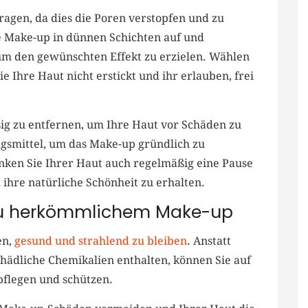
agen, da ​dies die Poren verstopfen⁢ und ‍zu
e Make-up in dünnen Schichten auf⁤ und‌
,⁣ um den gewünschten Effekt⁤ zu ⁣erzielen. Wählen
 Ihre Haut nicht erstickt ⁤und ihr ⁤erlauben,⁤ frei
g zu⁢ entfernen, ​um Ihre Haut ⁢vor Schäden zu
ngsmittel, ​um ⁤das Make-up gründlich zu
nken ‍Sie Ihrer Haut ‍auch regelmäßig eine Pause
ihre natürliche Schönheit zu​ erhalten.
 zu herkömmlichem⁢ Make-up
en,⁣
gesund und strahlend zu bleiben
. Anstatt
chädliche ​Chemikalien⁢ enthalten, können Sie auf
 pflegen und schützen.