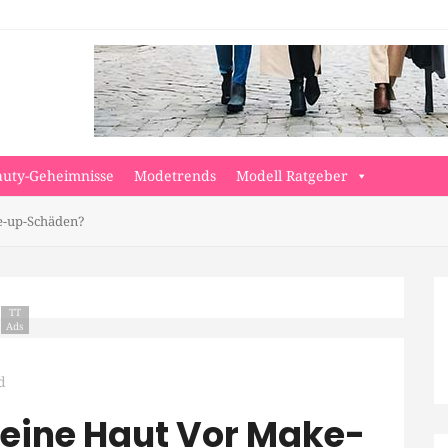
auty-Geheimnisse
Modetrends
Modell Ratgeber
e-up-Schäden?
TT
Ads
d
Meine Haut Vor Make-