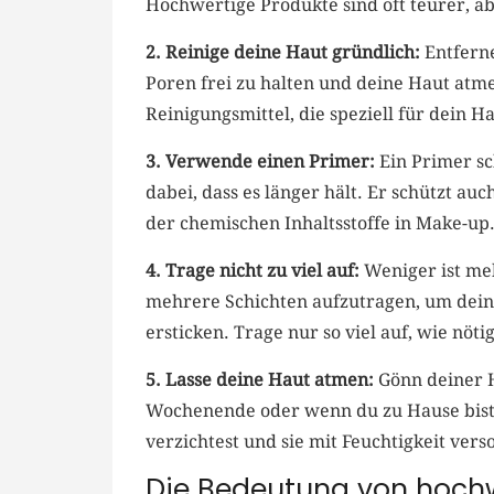
Hochwertige Produkte ⁣sind oft teurer, ⁣ab
2. Reinige deine Haut gründlich:
Entferne
Poren frei zu⁤ halten und deine Haut at
Reinigungsmittel, die speziell für dein H
3. Verwende einen ⁢Primer:
Ein Primer sch
dabei, dass es ⁣länger hält.⁤ Er schützt a
der‌ chemischen Inhaltsstoffe in Make-up
4. Trage nicht zu ⁣viel auf:
Weniger ist me
mehrere Schichten aufzutragen, um deine
‍ersticken. Trage nur‌ so viel auf, wie nö
5. Lasse ‌deine Haut atmen:
Gönn ‌deiner 
​Wochenende oder wenn du zu‍ Hause​ bist.
verzichtest und sie mit Feuchtigkeit vers
Die Bedeutung von hoch