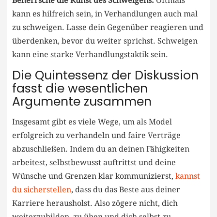
Beherrsche die Kunst des Schweigens:
‌Oftmals
kann es hilfreich sein, in Verhandlungen auch⁤ mal
zu schweigen. Lasse dein Gegenüber reagieren und
überdenken, bevor du weiter sprichst. Schweigen
kann eine⁣ starke Verhandlungstaktik sein.
Die Quintessenz der Diskussion​
fasst die wesentlichen
Argumente zusammen
Insgesamt gibt es viele Wege, ​um​ als Model⁢
erfolgreich ‍zu verhandeln und⁣ faire Verträge⁤
abzuschließen. Indem du an deinen Fähigkeiten
‌arbeitest, selbstbewusst ⁤auftrittst und deine
Wünsche ​und Grenzen klar kommunizierst,
kannst
du sicherstellen
, dass⁢ du das Beste ⁤aus deiner
Karriere herausholst. Also ‌zögere ⁤nicht, ⁣dich
weiterzubilden, ‌zu ⁢üben und dich selbst⁤ zu