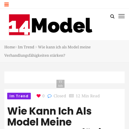
Home
Im Trend
Wie kann ich als Model meine
Verhandlungsfähigkeiten stärken?
TT
Ads
Im Trend
0
Closed
12 Min Read
Wie Kann Ich Als
Model Meine