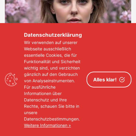
Datenschutzerklärung
Wir verwenden auf unserer
Webseite ausschließlich
Wie kann ich als Model meine
essentielle Cookies, die für
Funktionalität und Sicherheit
Reiseleidenschaft mit meiner Karriere
wichtig sind, und verzichten
verbinden?
gänzlich auf den Gebrauch
Alles klar!
11. Juli 2024
Closed
von Analyseinstrumenten.
Für ausführliche
Informationen über
Datenschutz und Ihre
Rechte, schauen Sie bitte in
IM TREND
unsere
Datenschutzbestimmungen.
Weitere Informationen »