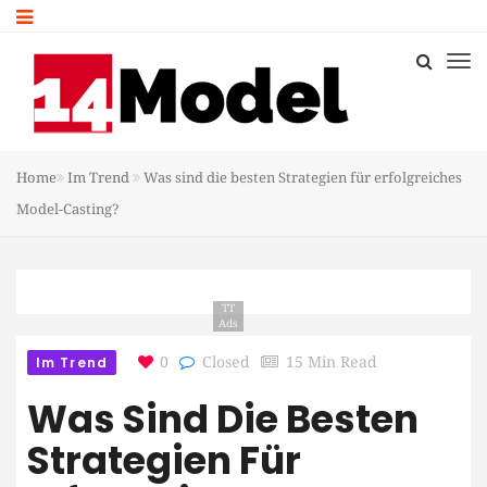
Home
Im Trend
Was sind die besten Strategien für erfolgreiches
Model-Casting?
TT
Ads
Im Trend
0
Closed
15 Min Read
Was Sind Die Besten
Strategien Für